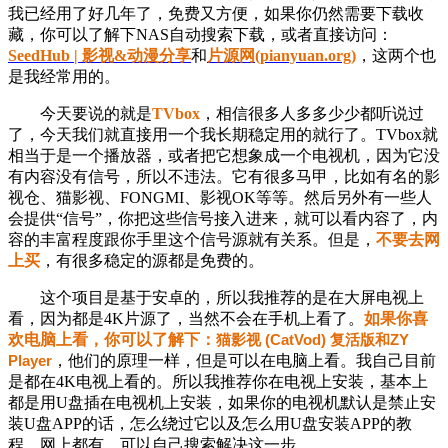
我已经用了好几年了，免费又方便，如果你仍然需要下载收
藏，你可以了解下NAS自动搜索下载，或者直接访问：
SeedHub | 影视&动漫分享
和
片源网(pianyuan.org)
，这两个也
是我经常用的。
今天要说的就是
TVbox
，相信很多人多多少少都听说过
了，今天我们就直接用一个我长期稳定用的就行了。TVbox就
相当于是一个播放器，或者把它想象成一个电视机，
因为它
没
有内容没有信号，所以不违法。它有很多马甲，比如有名的影
视仓、猫影视、FONGMI、影视OK等等。然后另外有一些人
会提供“信号”，你把这些信号接入进来，就可以看内容了，内
容的丰富程度跟你手里这个信号源就有关系。但是，
不要去网
上买
，有很多稳定的源都是免费的。
这个项目是基于安卓的，所以我推荐的是在大屏电视上
看，因为都是4K片源了，当然不会在手机上看了。
如果你喜
欢电脑上看，你可以了解下：
猫影视 (CatVod) 复活版和ZY
Player
，他们的原理一样，但是可以在电脑上看。我自己目前
是都在4K电视上看的。所以我推荐你在电视上安装，基本上
都是用U盘插在电视机上安装，如果你的电视机默认是禁止安
装U盘APP的话，怎么绕过它以及怎么用U盘安装APP的教
程，网上都有，可以自己搜索解决这一步。