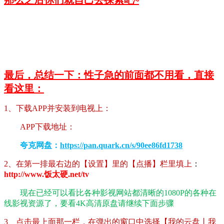
最后，总结一下：性子急的前面都不用看，直接
看这里：
1、下载APP并安装到电视上：
APP下载地址：
夸克网盘：
https://pan.quark.cn/s/90ee86fd1738
2、在第一排最右边的【设置】里的【点播】栏里填上
：
http://www.饭太硬.net/tv
现在已经可以看比各种影视网站都清晰的1080P的各种在
线影视资源了，要看4K高清原盘请继续下面步骤
3、点击最上面那一栏，在弹出的窗口中选择【我的云盘丨我