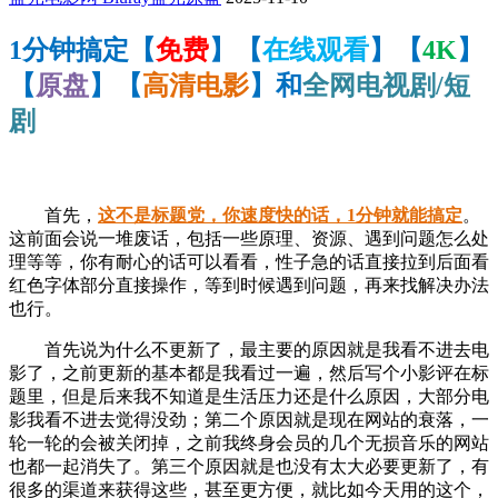
1分钟搞定【
免费
】【
在线观看
】【
4K
】
【
原盘
】【
高清电影
】和
全网电视剧/短
剧
首先，
这不是标题党，你速度快的话，1分钟就能搞定
。
这前面会说一堆废话，包括一些原理、资源、遇到问题怎么处
理等等，你有耐心的话可以看看，性子急的话直接拉到后面看
红色字体部分直接操作，等到时候遇到问题，再来找解决办法
也行。
首先说为什么不更新了，最主要的原因就是我看不进去电
影了，之前更新的基本都是我看过一遍，然后写个小影评在标
题里，但是后来我不知道是生活压力还是什么原因，大部分电
影我看不进去觉得没劲；第二个原因就是现在网站的衰落，一
轮一轮的会被关闭掉，之前我终身会员的几个无损音乐的网站
也都一起消失了。第三个原因就是也没有太大必要更新了，有
很多的渠道来获得这些，甚至更方便，就比如今天用的这个，