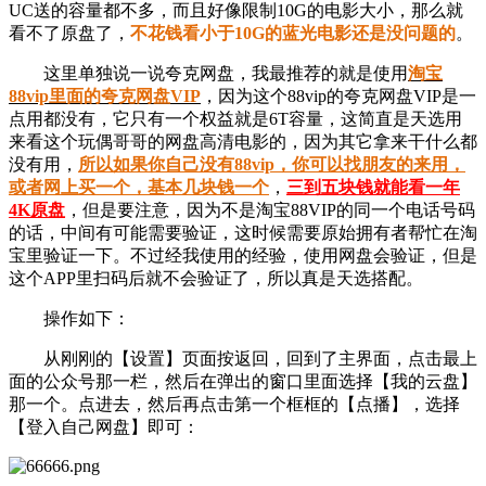
UC送的容量都不多，而且好像限制10G的电影大小，那么就
看不了原盘了，
不花钱看小于10G的蓝光电影还是没问题的
。
这里单独说一说夸克网盘，我最推荐的就是使用
淘宝
88vip里面的夸克网盘VIP
，因为这个88vip的夸克网盘VIP是一
点用都没有，它只有一个权益就是6T容量，这简直是天选用
来看这个玩偶哥哥的网盘高清电影的，因为其它拿来干什么都
没有用，
所以如果你自己没有88vip，你可以找朋友的来用，
或者网上买一个，基本几块钱一个
，
三到五块钱就能看一年
4K原盘
，但是要注意，因为不是淘宝88VIP的同一个电话号码
的话，中间有可能需要验证，这时候需要原始拥有者帮忙在淘
宝里验证一下。不过经我使用的经验，使用网盘会验证，但是
这个APP里扫码后就不会验证了，所以真是天选搭配。
操作如下：
从刚刚的【设置】页面按返回，回到了主界面，点击最上
面的公众号那一栏，然后在弹出的窗口里面选择【我的云盘】
那一个。点进去，然后再点击第一个框框的【点播】，选择
【登入自己网盘】即可：