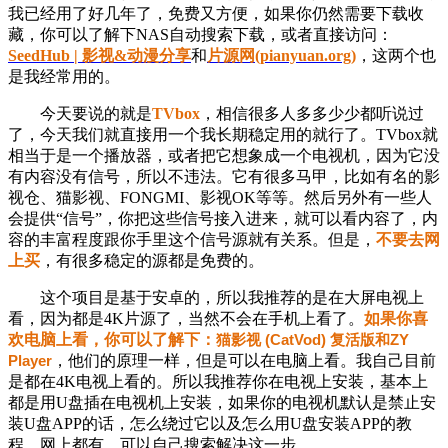
我已经用了好几年了，免费又方便，如果你仍然需要下载收
藏，你可以了解下NAS自动搜索下载，或者直接访问：
SeedHub | 影视&动漫分享
和
片源网(pianyuan.org)
，这两个也
是我经常用的。
今天要说的就是
TVbox
，相信很多人多多少少都听说过
了，今天我们就直接用一个我长期稳定用的就行了。TVbox就
相当于是一个播放器，或者把它想象成一个电视机，
因为它
没
有内容没有信号，所以不违法。它有很多马甲，比如有名的影
视仓、猫影视、FONGMI、影视OK等等。然后另外有一些人
会提供“信号”，你把这些信号接入进来，就可以看内容了，内
容的丰富程度跟你手里这个信号源就有关系。但是，
不要去网
上买
，有很多稳定的源都是免费的。
这个项目是基于安卓的，所以我推荐的是在大屏电视上
看，因为都是4K片源了，当然不会在手机上看了。
如果你喜
欢电脑上看，你可以了解下：
猫影视 (CatVod) 复活版和ZY
Player
，他们的原理一样，但是可以在电脑上看。我自己目前
是都在4K电视上看的。所以我推荐你在电视上安装，基本上
都是用U盘插在电视机上安装，如果你的电视机默认是禁止安
装U盘APP的话，怎么绕过它以及怎么用U盘安装APP的教
程，网上都有，可以自己搜索解决这一步。