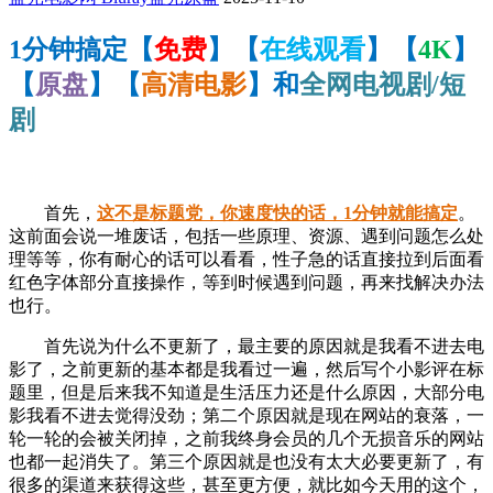
1分钟搞定【
免费
】【
在线观看
】【
4K
】
【
原盘
】【
高清电影
】和
全网电视剧/短
剧
首先，
这不是标题党，你速度快的话，1分钟就能搞定
。
这前面会说一堆废话，包括一些原理、资源、遇到问题怎么处
理等等，你有耐心的话可以看看，性子急的话直接拉到后面看
红色字体部分直接操作，等到时候遇到问题，再来找解决办法
也行。
首先说为什么不更新了，最主要的原因就是我看不进去电
影了，之前更新的基本都是我看过一遍，然后写个小影评在标
题里，但是后来我不知道是生活压力还是什么原因，大部分电
影我看不进去觉得没劲；第二个原因就是现在网站的衰落，一
轮一轮的会被关闭掉，之前我终身会员的几个无损音乐的网站
也都一起消失了。第三个原因就是也没有太大必要更新了，有
很多的渠道来获得这些，甚至更方便，就比如今天用的这个，