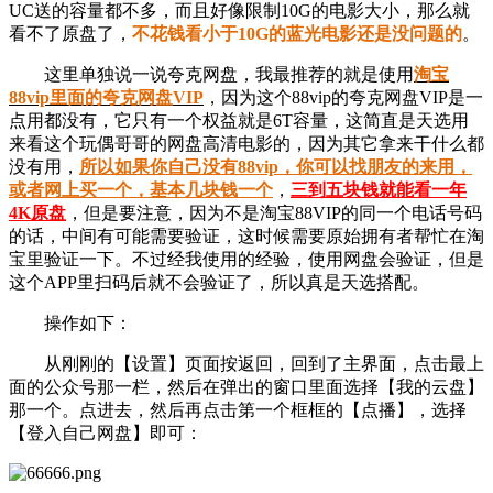
UC送的容量都不多，而且好像限制10G的电影大小，那么就
看不了原盘了，
不花钱看小于10G的蓝光电影还是没问题的
。
这里单独说一说夸克网盘，我最推荐的就是使用
淘宝
88vip里面的夸克网盘VIP
，因为这个88vip的夸克网盘VIP是一
点用都没有，它只有一个权益就是6T容量，这简直是天选用
来看这个玩偶哥哥的网盘高清电影的，因为其它拿来干什么都
没有用，
所以如果你自己没有88vip，你可以找朋友的来用，
或者网上买一个，基本几块钱一个
，
三到五块钱就能看一年
4K原盘
，但是要注意，因为不是淘宝88VIP的同一个电话号码
的话，中间有可能需要验证，这时候需要原始拥有者帮忙在淘
宝里验证一下。不过经我使用的经验，使用网盘会验证，但是
这个APP里扫码后就不会验证了，所以真是天选搭配。
操作如下：
从刚刚的【设置】页面按返回，回到了主界面，点击最上
面的公众号那一栏，然后在弹出的窗口里面选择【我的云盘】
那一个。点进去，然后再点击第一个框框的【点播】，选择
【登入自己网盘】即可：