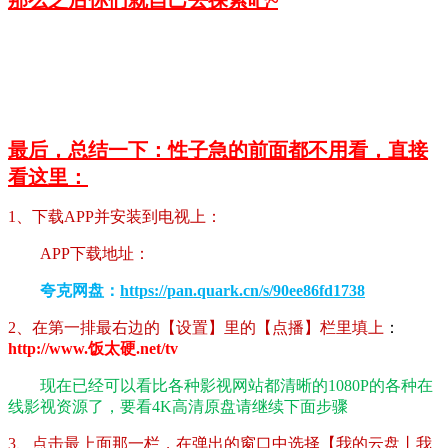
最后，总结一下：性子急的前面都不用看，直接
看这里：
1、下载APP并安装到电视上：
APP下载地址：
夸克网盘：
https://pan.quark.cn/s/90ee86fd1738
2、在第一排最右边的【设置】里的【点播】栏里填上
：
http://www.饭太硬.net/tv
现在已经可以看比各种影视网站都清晰的1080P的各种在
线影视资源了，要看4K高清原盘请继续下面步骤
3、点击最上面那一栏，在弹出的窗口中选择【我的云盘丨我