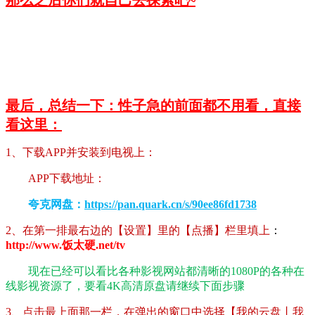
最后，总结一下：性子急的前面都不用看，直接
看这里：
1、下载APP并安装到电视上：
APP下载地址：
夸克网盘：
https://pan.quark.cn/s/90ee86fd1738
2、在第一排最右边的【设置】里的【点播】栏里填上
：
http://www.饭太硬.net/tv
现在已经可以看比各种影视网站都清晰的1080P的各种在
线影视资源了，要看4K高清原盘请继续下面步骤
3、点击最上面那一栏，在弹出的窗口中选择【我的云盘丨我