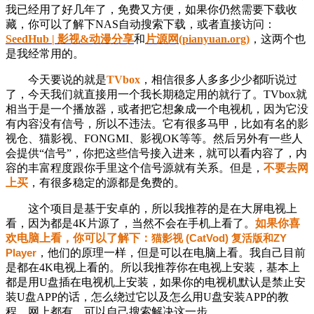
我已经用了好几年了，免费又方便，如果你仍然需要下载收
藏，你可以了解下NAS自动搜索下载，或者直接访问：
SeedHub | 影视&动漫分享
和
片源网(pianyuan.org)
，这两个也
是我经常用的。
今天要说的就是
TVbox
，相信很多人多多少少都听说过
了，今天我们就直接用一个我长期稳定用的就行了。TVbox就
相当于是一个播放器，或者把它想象成一个电视机，
因为它
没
有内容没有信号，所以不违法。它有很多马甲，比如有名的影
视仓、猫影视、FONGMI、影视OK等等。然后另外有一些人
会提供“信号”，你把这些信号接入进来，就可以看内容了，内
容的丰富程度跟你手里这个信号源就有关系。但是，
不要去网
上买
，有很多稳定的源都是免费的。
这个项目是基于安卓的，所以我推荐的是在大屏电视上
看，因为都是4K片源了，当然不会在手机上看了。
如果你喜
欢电脑上看，你可以了解下：
猫影视 (CatVod) 复活版和ZY
Player
，他们的原理一样，但是可以在电脑上看。我自己目前
是都在4K电视上看的。所以我推荐你在电视上安装，基本上
都是用U盘插在电视机上安装，如果你的电视机默认是禁止安
装U盘APP的话，怎么绕过它以及怎么用U盘安装APP的教
程，网上都有，可以自己搜索解决这一步。