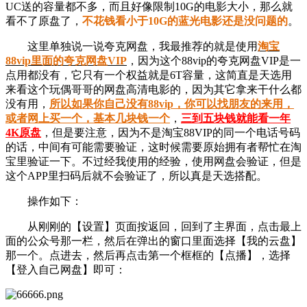
UC送的容量都不多，而且好像限制10G的电影大小，那么就
看不了原盘了，
不花钱看小于10G的蓝光电影还是没问题的
。
这里单独说一说夸克网盘，我最推荐的就是使用
淘宝
88vip里面的夸克网盘VIP
，因为这个88vip的夸克网盘VIP是一
点用都没有，它只有一个权益就是6T容量，这简直是天选用
来看这个玩偶哥哥的网盘高清电影的，因为其它拿来干什么都
没有用，
所以如果你自己没有88vip，你可以找朋友的来用，
或者网上买一个，基本几块钱一个
，
三到五块钱就能看一年
4K原盘
，但是要注意，因为不是淘宝88VIP的同一个电话号码
的话，中间有可能需要验证，这时候需要原始拥有者帮忙在淘
宝里验证一下。不过经我使用的经验，使用网盘会验证，但是
这个APP里扫码后就不会验证了，所以真是天选搭配。
操作如下：
从刚刚的【设置】页面按返回，回到了主界面，点击最上
面的公众号那一栏，然后在弹出的窗口里面选择【我的云盘】
那一个。点进去，然后再点击第一个框框的【点播】，选择
【登入自己网盘】即可：