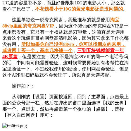
UC送的容量都不多，而且好像限制10G的电影大小，那么就
看不了原盘了，
不花钱看小于10G的蓝光电影还是没问题的
。
这里单独说一说夸克网盘，我最推荐的就是使用
淘宝
88vip里面的夸克网盘VIP
，因为这个88vip的夸克网盘VIP是一
点用都没有，它只有一个权益就是6T容量，这简直是天选用
来看这个玩偶哥哥的网盘高清电影的，因为其它拿来干什么都
没有用，
所以如果你自己没有88vip，你可以找朋友的来用，
或者网上买一个，基本几块钱一个
，
三到五块钱就能看一年
4K原盘
，但是要注意，因为不是淘宝88VIP的同一个电话号码
的话，中间有可能需要验证，这时候需要原始拥有者帮忙在淘
宝里验证一下。不过经我使用的经验，使用网盘会验证，但是
这个APP里扫码后就不会验证了，所以真是天选搭配。
操作如下：
从刚刚的【设置】页面按返回，回到了主界面，点击最上
面的公众号那一栏，然后在弹出的窗口里面选择【我的云盘】
那一个。点进去，然后再点击第一个框框的【点播】，选择
【登入自己网盘】即可：