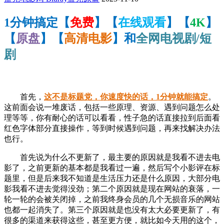
1分钟搞定【
免费
】【
在线观看
】【
4K
】
【
原盘
】【
高清电影
】和
全网电视剧/短
剧
首先，
这不是标题党，你速度快的话，1分钟就能搞定
。
这前面会说一堆废话，包括一些原理、资源、遇到问题怎么处
理等等，你有耐心的话可以看看，性子急的话直接拉到后面看
红色字体部分直接操作，等到时候遇到问题，再来找解决办法
也行。
首先说为什么不更新了，最主要的原因就是我看不进去电
影了，之前更新的基本都是我看过一遍，然后写个小影评在标
题里，但是后来我不知道是生活压力还是什么原因，大部分电
影我看不进去觉得没劲；第二个原因就是现在网站的衰落，一
轮一轮的会被关闭掉，之前我终身会员的几个无损音乐的网站
也都一起消失了。第三个原因就是也没有太大必要更新了，有
很多的渠道来获得这些，甚至更方便，就比如今天用的这个，