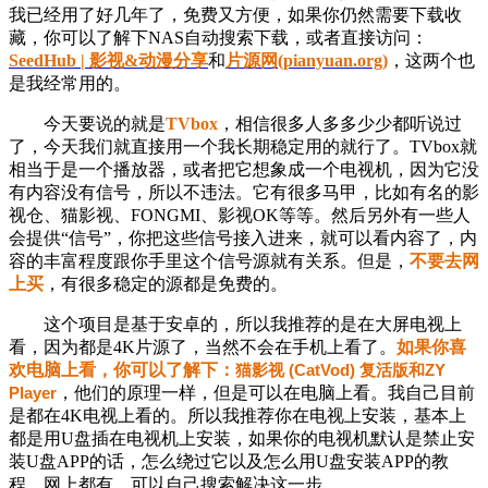
我已经用了好几年了，免费又方便，如果你仍然需要下载收
藏，你可以了解下NAS自动搜索下载，或者直接访问：
SeedHub | 影视&动漫分享
和
片源网(pianyuan.org)
，这两个也
是我经常用的。
今天要说的就是
TVbox
，相信很多人多多少少都听说过
了，今天我们就直接用一个我长期稳定用的就行了。TVbox就
相当于是一个播放器，或者把它想象成一个电视机，
因为它
没
有内容没有信号，所以不违法。它有很多马甲，比如有名的影
视仓、猫影视、FONGMI、影视OK等等。然后另外有一些人
会提供“信号”，你把这些信号接入进来，就可以看内容了，内
容的丰富程度跟你手里这个信号源就有关系。但是，
不要去网
上买
，有很多稳定的源都是免费的。
这个项目是基于安卓的，所以我推荐的是在大屏电视上
看，因为都是4K片源了，当然不会在手机上看了。
如果你喜
欢电脑上看，你可以了解下：
猫影视 (CatVod) 复活版和ZY
Player
，他们的原理一样，但是可以在电脑上看。我自己目前
是都在4K电视上看的。所以我推荐你在电视上安装，基本上
都是用U盘插在电视机上安装，如果你的电视机默认是禁止安
装U盘APP的话，怎么绕过它以及怎么用U盘安装APP的教
程，网上都有，可以自己搜索解决这一步。