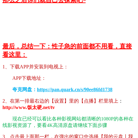
最后，总结一下：性子急的前面都不用看，直接
看这里：
1、下载APP并安装到电视上：
APP下载地址：
夸克网盘：
https://pan.quark.cn/s/90ee86fd1738
2、在第一排最右边的【设置】里的【点播】栏里填上
：
http://www.饭太硬.net/tv
现在已经可以看比各种影视网站都清晰的1080P的各种在
线影视资源了，要看4K高清原盘请继续下面步骤
3、点击最上面那一栏，在弹出的窗口中选择【我的云盘丨我