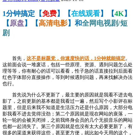
1分钟搞定【
免费
】【
在线观看
】【
4K
】
【
原盘
】【
高清电影
】和
全网电视剧/短
剧
首先，
这不是标题党，你速度快的话，1分钟就能搞定
。
这前面会说一堆废话，包括一些原理、资源、遇到问题怎么处
理等等，你有耐心的话可以看看，性子急的话直接拉到后面看
红色字体部分直接操作，等到时候遇到问题，再来找解决办法
也行。
首先说为什么不更新了，最主要的原因就是我看不进去电
影了，之前更新的基本都是我看过一遍，然后写个小影评在标
题里，但是后来我不知道是生活压力还是什么原因，大部分电
影我看不进去觉得没劲；第二个原因就是现在网站的衰落，一
轮一轮的会被关闭掉，之前我终身会员的几个无损音乐的网站
也都一起消失了。第三个原因就是也没有太大必要更新了，有
很多的渠道来获得这些，甚至更方便，就比如今天用的这个，