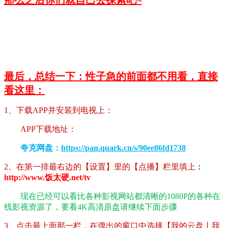
最后，总结一下：性子急的前面都不用看，直接
看这里：
1、下载APP并安装到电视上：
APP下载地址：
夸克网盘：
https://pan.quark.cn/s/90ee86fd1738
2、在第一排最右边的【设置】里的【点播】栏里填上
：
http://www.饭太硬.net/tv
现在已经可以看比各种影视网站都清晰的1080P的各种在
线影视资源了，要看4K高清原盘请继续下面步骤
3、点击最上面那一栏，在弹出的窗口中选择【我的云盘丨我