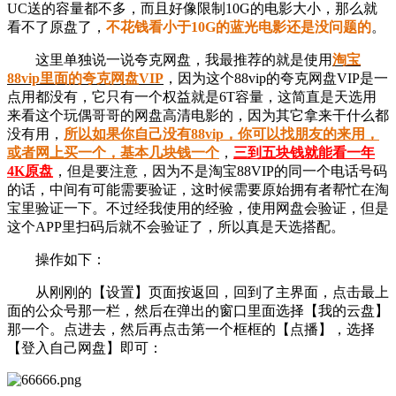
UC送的容量都不多，而且好像限制10G的电影大小，那么就
看不了原盘了，
不花钱看小于10G的蓝光电影还是没问题的
。
这里单独说一说夸克网盘，我最推荐的就是使用
淘宝
88vip里面的夸克网盘VIP
，因为这个88vip的夸克网盘VIP是一
点用都没有，它只有一个权益就是6T容量，这简直是天选用
来看这个玩偶哥哥的网盘高清电影的，因为其它拿来干什么都
没有用，
所以如果你自己没有88vip，你可以找朋友的来用，
或者网上买一个，基本几块钱一个
，
三到五块钱就能看一年
4K原盘
，但是要注意，因为不是淘宝88VIP的同一个电话号码
的话，中间有可能需要验证，这时候需要原始拥有者帮忙在淘
宝里验证一下。不过经我使用的经验，使用网盘会验证，但是
这个APP里扫码后就不会验证了，所以真是天选搭配。
操作如下：
从刚刚的【设置】页面按返回，回到了主界面，点击最上
面的公众号那一栏，然后在弹出的窗口里面选择【我的云盘】
那一个。点进去，然后再点击第一个框框的【点播】，选择
【登入自己网盘】即可：