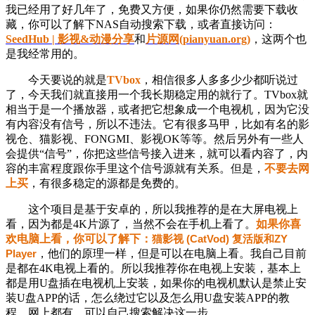
我已经用了好几年了，免费又方便，如果你仍然需要下载收
藏，你可以了解下NAS自动搜索下载，或者直接访问：
SeedHub | 影视&动漫分享
和
片源网(pianyuan.org)
，这两个也
是我经常用的。
今天要说的就是
TVbox
，相信很多人多多少少都听说过
了，今天我们就直接用一个我长期稳定用的就行了。TVbox就
相当于是一个播放器，或者把它想象成一个电视机，
因为它
没
有内容没有信号，所以不违法。它有很多马甲，比如有名的影
视仓、猫影视、FONGMI、影视OK等等。然后另外有一些人
会提供“信号”，你把这些信号接入进来，就可以看内容了，内
容的丰富程度跟你手里这个信号源就有关系。但是，
不要去网
上买
，有很多稳定的源都是免费的。
这个项目是基于安卓的，所以我推荐的是在大屏电视上
看，因为都是4K片源了，当然不会在手机上看了。
如果你喜
欢电脑上看，你可以了解下：
猫影视 (CatVod) 复活版和ZY
Player
，他们的原理一样，但是可以在电脑上看。我自己目前
是都在4K电视上看的。所以我推荐你在电视上安装，基本上
都是用U盘插在电视机上安装，如果你的电视机默认是禁止安
装U盘APP的话，怎么绕过它以及怎么用U盘安装APP的教
程，网上都有，可以自己搜索解决这一步。